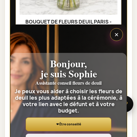
BOUQUET DE FLEURS DEUIL PARIS -
COMPASSION
×
40,00 €
Voir toute la catégorie
Bonjour,
je suis Sophie
GERBES DE FLEURS DEUIL
Assistante conseil fleurs de deuil
Je peux vous aider à choisir les fleurs de
deuil les plus adaptées à la cérémonie, à
votre lien avec le défunt et à votre
🌸 Besoin d’aide ?
budget.
❤ Être conseillé