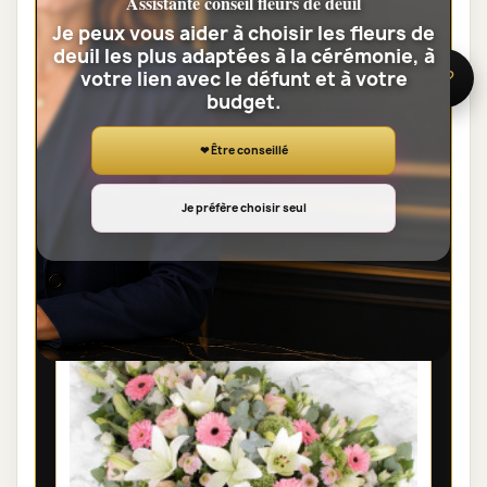
Assistante conseil fleurs de deuil
Je peux vous aider à choisir les fleurs de
deuil les plus adaptées à la cérémonie, à
BOUQUET DEUIL PARIS - BOUQUET DU
votre lien avec le défunt et à votre
🌸 Besoin d’aide ?
budget.
FLEURISTE ROSE
35,00 €
❤ Être conseillé
Voir toute la catégorie
Je préfère choisir seul
GERBES DE FLEURS DEUIL