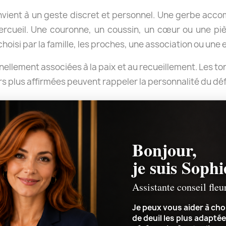
ient à un geste discret et personnel. Une gerbe acc
rcueil. Une couronne, un coussin, un cœur ou une piè
isi par la famille, les proches, une association ou une 
nnellement associées à la paix et au recueillement. Les t
s plus affirmées peuvent rappeler la personnalité du déf
cérémonie
Bonjour,
je suis Sophi
ésentes pour les obsèques, indiquez précisément l’horaire
Assistante conseil fleu
r la livraison avant le début de la cérémonie et remett
au lieu de culte ou au point de rendez-vous indiqué.
Je peux vous aider à choi
de deuil les plus adaptée