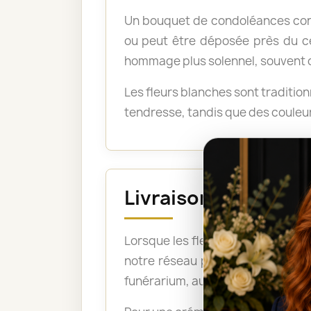
Un bouquet de condoléances conv
ou peut être déposée près du ce
hommage plus solennel, souvent cho
Les fleurs blanches sont traditio
tendresse, tandis que des couleur
Livraison avant la 
Lorsque les fleurs doivent être pr
notre réseau peut ainsi organise
funérarium, aux pompes funèbres, 