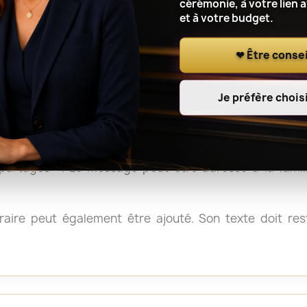
et les gerbes sont généralement faciles à déplacer aprè
cérémonie, à votre lien 
et à votre budget.
, il peut être utile de vérifier les consignes du crémat
❤ Être consei
Je préfère choisi
e de condoléances
 « Sincères condoléances », « Avec toute notre affection
artagés ». Le message peut être adressé à la fami
aire peut également être ajouté. Son texte doit reste