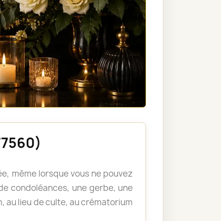
77560)
llée, même lorsque vous ne pouvez
de condoléances, une gerbe, une
, au lieu de culte, au crématorium