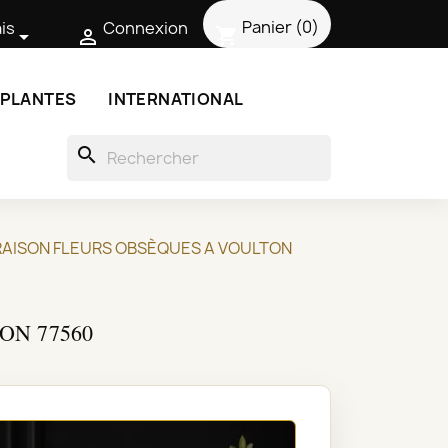
Panier
(0)
is
Connexion
shopping_cart


 PLANTES
INTERNATIONAL
search
VRAISON FLEURS OBSÈQUES A VOULTON
ON 77560