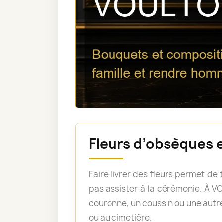
Fleurs d’obsèques 
Faire livrer des fleurs permet d
pas assister à la cérémonie. À
couronne, un coussin ou une autre
ou au cimetière.