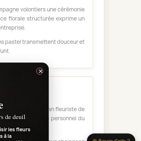
ompagne volontiers une cérémonie
ce florale structurée exprime un
entreprise.
ons pastel transmettent douceur et
unt.
×
e
 et le lieu. L’artisan fleuriste de
rs de deuil
re la composition au personnel du
sir les fleurs
s à la
🌸 Besoin d’aide ?