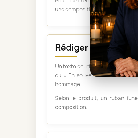
Pour une crémation, les bouquets 
une composition montée sur support
Rédiger un messag
Un texte court et sincère suffit :
ou « En souvenir des moments p
hommage.
Selon le produit, un ruban funér
composition.