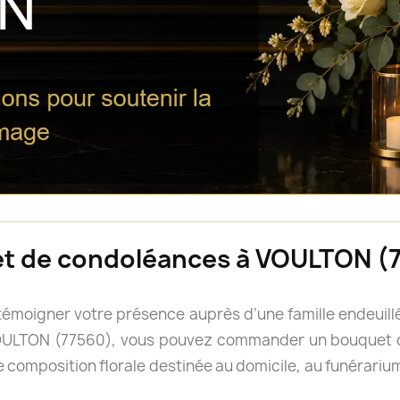
et de condoléances à VOULTON (
e témoigner votre présence auprès d’une famille endeui
 VOULTON (77560), vous pouvez commander un bouquet 
 composition florale destinée au domicile, au funérarium