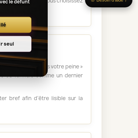
s la cérémonie. Si vous choisissez
avec le défunt
orium.
llé
r seul
 », « Nous partageons votre peine »
lle ou formulé comme un dernier
r bref afin d’être lisible sur la