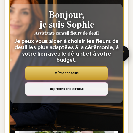
Bonjour,
je suis Sophie
COMPOSITION DEUIL PARIS - LOUANGE
35,00 €
Assistante conseil fleurs de deuil
Je peux vous aider à choisir les fleurs de
deuil les plus adaptées à la cérémonie, à
Voir toute la catégorie
votre lien avec le défunt et à votre
🌸 Besoin d’aide ?
budget.
GERBES DE FLEURS DEUIL
❤ Être conseillé
Je préfère choisir seul