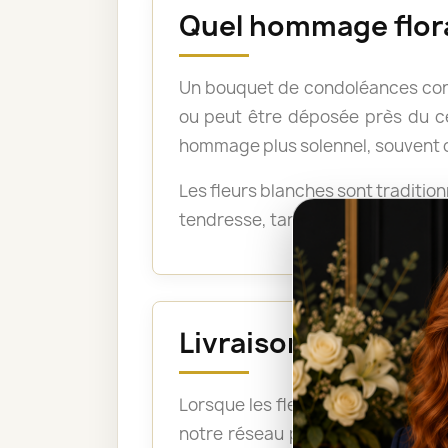
Quel hommage floral
Un bouquet de condoléances conv
ou peut être déposée près du ce
hommage plus solennel, souvent cho
Les fleurs blanches sont traditio
tendresse, tandis que des couleur
Livraison avant la 
Lorsque les fleurs doivent être pr
notre réseau peut ainsi organise