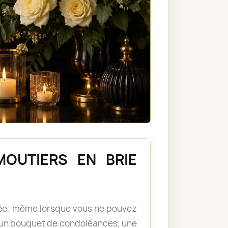
FMOUTIERS EN BRIE
llée, même lorsque vous ne pouvez
 un bouquet de condoléances, une