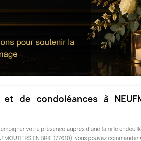
s et de condoléances à NEU
e témoigner votre présence auprès d’une famille endeui
NEUFMOUTIERS EN BRIE (77610), vous pouvez commander