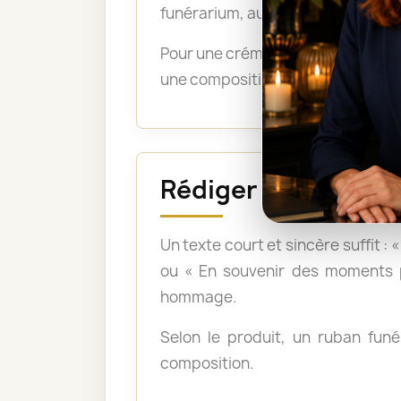
funérarium, aux pompes funèbres, 
Pour une crémation, les bouquets 
une composition montée sur support
Rédiger un messag
Un texte court et sincère suffit :
ou « En souvenir des moments p
hommage.
Selon le produit, un ruban funér
composition.