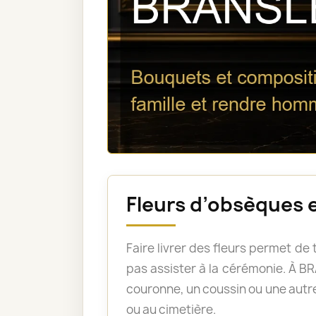
Fleurs d’obsèques 
Faire livrer des fleurs permet d
pas assister à la cérémonie. À
couronne, un coussin ou une autre
ou au cimetière.