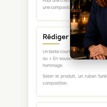
Pour une crémation, les bouquets 
une composition montée sur support
Rédiger un messag
Un texte court et sincère suffit :
ou « En souvenir des moments p
hommage.
Selon le produit, un ruban funér
composition.