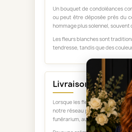
Un bouquet de condoléances conv
ou peut être déposée près du ce
hommage plus solennel, souvent cho
Les fleurs blanches sont traditio
tendresse, tandis que des couleur
Livraison avant la 
Lorsque les fleurs doivent être pr
notre réseau peut ainsi organise
funérarium, aux pompes funèbres, 