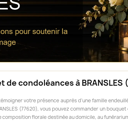
et de condoléances à BRANSLES 
e témoigner votre présence auprès d’une famille endeui
 BRANSLES (77620), vous pouvez commander un bouquet 
 composition florale destinée au domicile, au funérarium