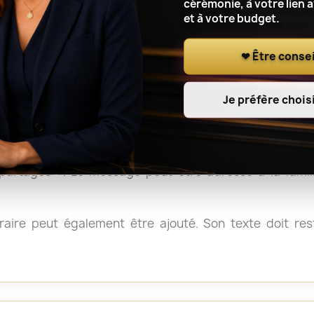
et les gerbes sont généralement faciles à déplacer aprè
cérémonie, à votre lien 
et à votre budget.
, il peut être utile de vérifier les consignes du crémat
❤ Être consei
Je préfère choisi
e de condoléances
 « Sincères condoléances », « Avec toute notre affection
artagés ». Le message peut être adressé à la fami
aire peut également être ajouté. Son texte doit reste