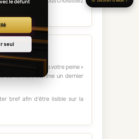
s la cérémonie. Si vous choisissez
avec le défunt
orium.
llé
r seul
 », « Nous partageons votre peine »
lle ou formulé comme un dernier
r bref afin d’être lisible sur la