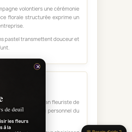
ompagne volontiers une cérémonie
ce florale structurée exprime un
entreprise.
ons pastel transmettent douceur et
unt.
×
e
 et le lieu. L’artisan fleuriste de
rs de deuil
re la composition au personnel du
sir les fleurs
s à la
🌸 Besoin d’aide ?