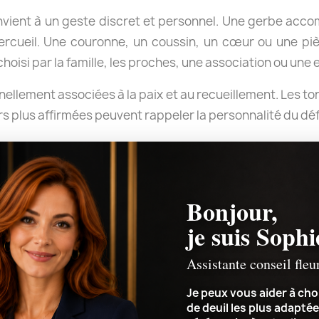
ient à un geste discret et personnel. Une gerbe acc
rcueil. Une couronne, un coussin, un cœur ou une piè
isi par la famille, les proches, une association ou une 
nnellement associées à la paix et au recueillement. Les t
s plus affirmées peuvent rappeler la personnalité du déf
cérémonie
Bonjour,
je suis Sophi
ésentes pour les obsèques, indiquez précisément l’horaire
Assistante conseil fleu
r la livraison avant le début de la cérémonie et remett
au lieu de culte ou au point de rendez-vous indiqué.
Je peux vous aider à choi
de deuil les plus adaptée