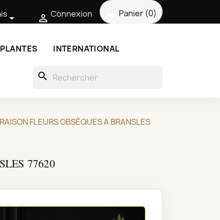
Panier
(0)
is
Connexion
shopping_cart


 PLANTES
INTERNATIONAL
search
IVRAISON FLEURS OBSÈQUES A BRANSLES
SLES 77620