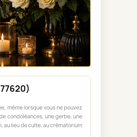
(77620)
llée, même lorsque vous ne pouvez
de condoléances, une gerbe, une
, au lieu de culte, au crématorium