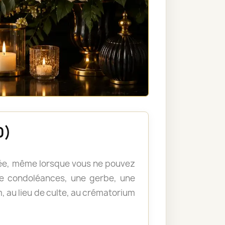
0)
llée, même lorsque vous ne pouvez
e condoléances, une gerbe, une
, au lieu de culte, au crématorium