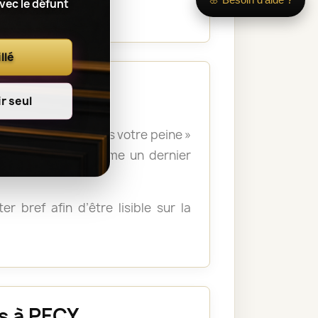
orium.
avec le défunt
llé
r seul
 », « Nous partageons votre peine »
lle ou formulé comme un dernier
r bref afin d’être lisible sur la
s à PECY