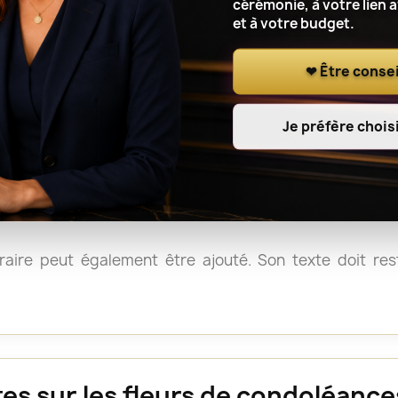
, il peut être utile de vérifier les consignes du crémat
cérémonie, à votre lien 
et à votre budget.
❤ Être consei
e de condoléances
Je préfère choisi
 « Sincères condoléances », « Avec toute notre affection
artagés ». Le message peut être adressé à la fami
aire peut également être ajouté. Son texte doit reste
es sur les fleurs de condoléance