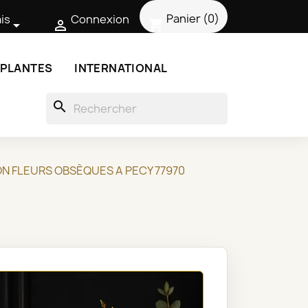
Panier
(0)
is
Connexion
shopping_cart


 PLANTES
INTERNATIONAL
search
SON FLEURS OBSÈQUES A PECY 77970