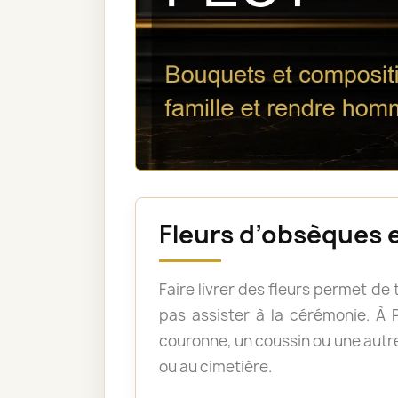
Fleurs d’obsèques 
Faire livrer des fleurs permet d
pas assister à la cérémonie. 
couronne, un coussin ou une autre
ou au cimetière.