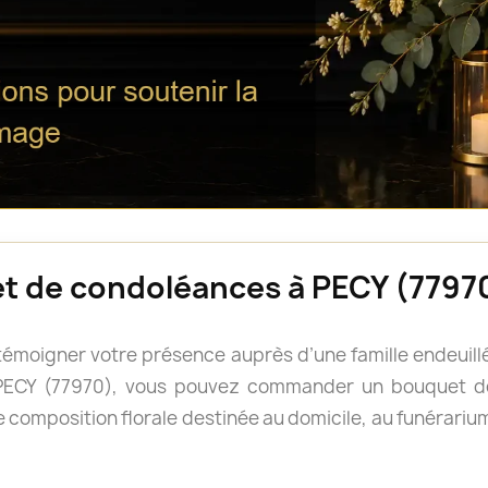
et de condoléances à PECY (7797
e témoigner votre présence auprès d’une famille endeui
À PECY (77970), vous pouvez commander un bouquet d
 composition florale destinée au domicile, au funérarium