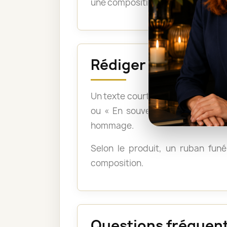
une composition montée sur support
Rédiger un messag
Un texte court et sincère suffit :
ou « En souvenir des moments p
hommage.
Selon le produit, un ruban funér
composition.
Questions fréquent