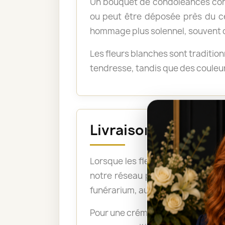
Un bouquet de condoléances conv
ou peut être déposée près du ce
hommage plus solennel, souvent cho
Les fleurs blanches sont traditio
tendresse, tandis que des couleur
Livraison avant la 
Lorsque les fleurs doivent être pr
notre réseau peut ainsi organise
funérarium, aux pompes funèbres, 
Pour une crémation, les bouquets 