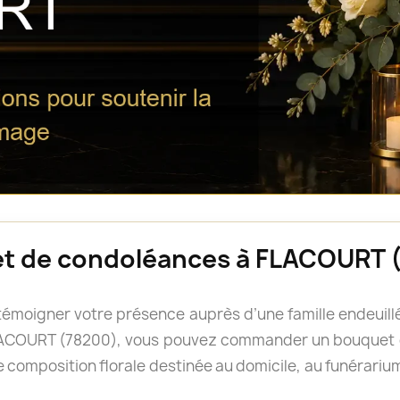
et de condoléances à FLACOURT 
e témoigner votre présence auprès d’une famille endeui
 FLACOURT (78200), vous pouvez commander un bouquet 
 composition florale destinée au domicile, au funérarium