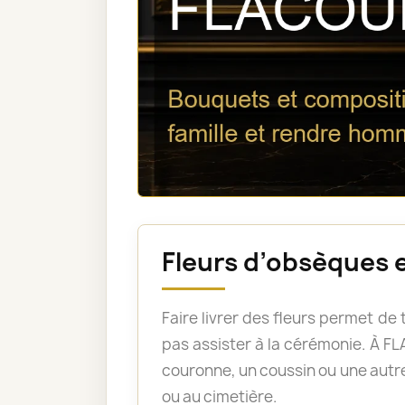
Fleurs d’obsèques 
Faire livrer des fleurs permet d
pas assister à la cérémonie. À
couronne, un coussin ou une autre
ou au cimetière.