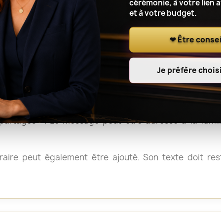
et les gerbes sont généralement faciles à déplacer aprè
cérémonie, à votre lien 
et à votre budget.
, il peut être utile de vérifier les consignes du crémat
❤ Être consei
Je préfère choisi
e de condoléances
 « Sincères condoléances », « Avec toute notre affection
artagés ». Le message peut être adressé à la fami
aire peut également être ajouté. Son texte doit reste