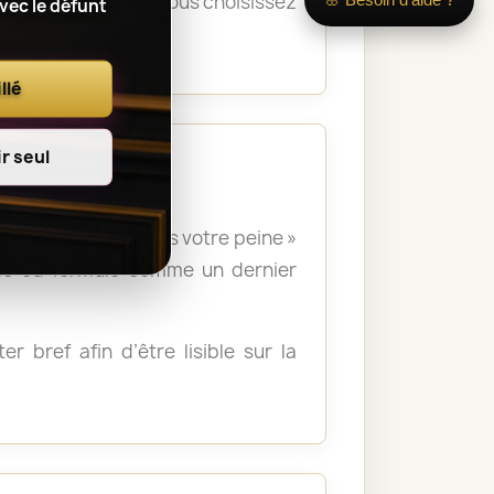
s la cérémonie. Si vous choisissez
avec le défunt
orium.
llé
r seul
 », « Nous partageons votre peine »
lle ou formulé comme un dernier
r bref afin d’être lisible sur la