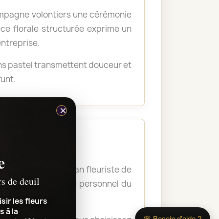
ompagne volontiers une cérémonie
ce florale structurée exprime un
entreprise.
ons pastel transmettent douceur et
unt.
×
e
 et le lieu. L’artisan fleuriste de
rs de deuil
re la composition au personnel du
sir les fleurs
s à la
🌸 Besoin d’aide ?