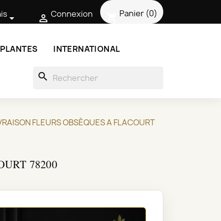
Panier
(0)
is
Connexion
shopping_cart


 PLANTES
INTERNATIONAL
search
LIVRAISON FLEURS OBSÈQUES A FLACOURT
OURT 78200