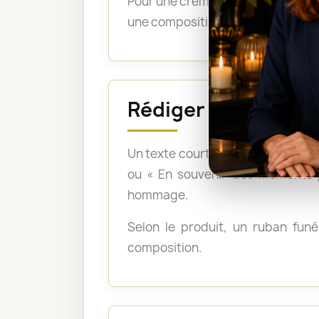
Pour une crémation, les bouquets 
une composition montée sur support
Rédiger un messag
Un texte court et sincère suffit :
ou « En souvenir des moments p
hommage.
Selon le produit, un ruban funér
composition.