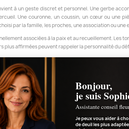
ient à un geste discret et personnel. Une gerbe acc
rcueil. Une couronne, un coussin, un cœur ou une piè
isi par la famille, les proches, une association ou une 
nnellement associées à la paix et au recueillement. Les t
s plus affirmées peuvent rappeler la personnalité du déf
cérémonie
Bonjour,
je suis Sophi
ésentes pour les obsèques, indiquez précisément l’horaire
Assistante conseil fleu
r la livraison avant le début de la cérémonie et remett
au lieu de culte ou au point de rendez-vous indiqué.
Je peux vous aider à choi
de deuil les plus adaptée