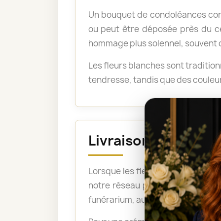
Un bouquet de condoléances conv
ou peut être déposée près du ce
hommage plus solennel, souvent cho
Les fleurs blanches sont traditio
tendresse, tandis que des couleur
Livraison avant la 
Lorsque les fleurs doivent être pr
notre réseau peut ainsi organise
funérarium, aux pompes funèbres, 