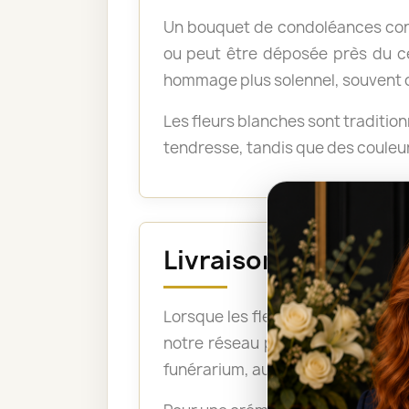
Un bouquet de condoléances conv
ou peut être déposée près du ce
hommage plus solennel, souvent cho
Les fleurs blanches sont traditio
tendresse, tandis que des couleur
Livraison avant la 
Lorsque les fleurs doivent être pr
notre réseau peut ainsi organise
funérarium, aux pompes funèbres, 