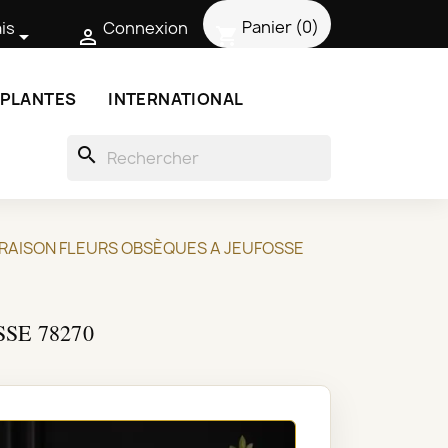
Panier
(0)
is
Connexion
shopping_cart


 PLANTES
INTERNATIONAL
search
IVRAISON FLEURS OBSÈQUES A JEUFOSSE
SE 78270