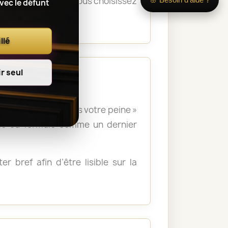
s la cérémonie. Si vous choisissez
avec le défunt
orium.
llé
r seul
 », « Nous partageons votre peine »
lle ou formulé comme un dernier
r bref afin d’être lisible sur la