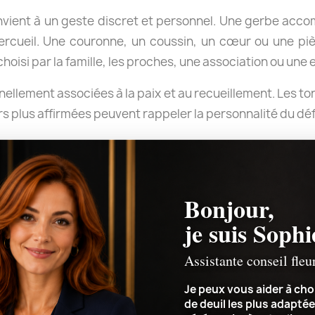
ient à un geste discret et personnel. Une gerbe acc
rcueil. Une couronne, un coussin, un cœur ou une piè
isi par la famille, les proches, une association ou une 
nnellement associées à la paix et au recueillement. Les t
s plus affirmées peuvent rappeler la personnalité du déf
cérémonie
Bonjour,
je suis Sophi
ésentes pour les obsèques, indiquez précisément l’horaire
Assistante conseil fleu
r la livraison avant le début de la cérémonie et remett
au lieu de culte ou au point de rendez-vous indiqué.
Je peux vous aider à choi
de deuil les plus adaptée