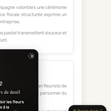
ompagne volontiers une cérémonie
ce florale structurée exprime un
entreprise.
ons pastel transmettent douceur et
unt.
×
e
 et le lieu. L’artisan fleuriste de
rs de deuil
re la composition au personnel du
sir les fleurs
s à la
🌸 Besoin d’aide ?