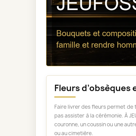
Fleurs d’obsèques 
Faire livrer des fleurs permet d
pas assister à la cérémonie. À
couronne, un coussin ou une autre
ou au cimetière.