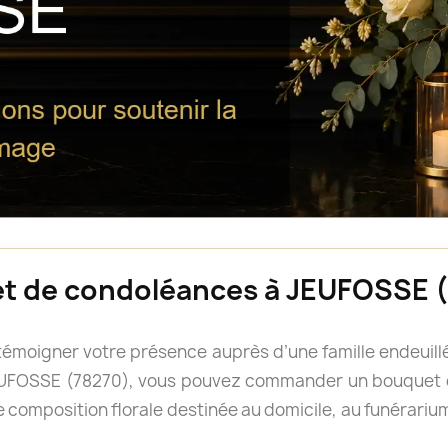
et de condoléances à JEUFOSSE 
e témoigner votre présence auprès d’une famille endeui
 JEUFOSSE (78270), vous pouvez commander un bouquet 
 composition florale destinée au domicile, au funérarium