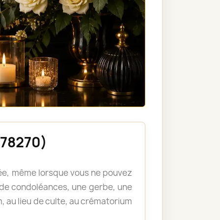
(78270)
llée, même lorsque vous ne pouvez
de condoléances, une gerbe, une
, au lieu de culte, au crématorium