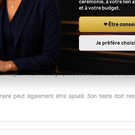
et les gerbes sont généralement faciles à déplacer aprè
cérémonie, à votre lien 
et à votre budget.
, il peut être utile de vérifier les consignes du crémat
❤ Être consei
Je préfère choisi
e de condoléances
 « Sincères condoléances », « Avec toute notre affection
artagés ». Le message peut être adressé à la fami
aire peut également être ajouté. Son texte doit reste