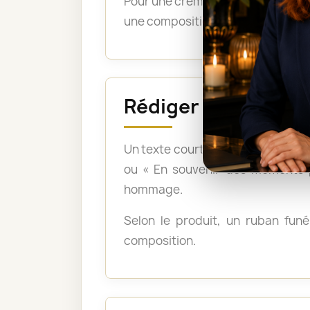
Pour une crémation, les bouquets 
une composition montée sur support
Rédiger un messag
Un texte court et sincère suffit :
ou « En souvenir des moments p
hommage.
Selon le produit, un ruban funér
composition.