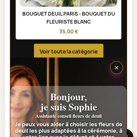
BOUQUET DEUIL PARIS - BOUQUET DU
FLEURISTE BLANC
35,00 €
Voir toute la catégorie
×
GERBES DE FLEURS DEUIL
Bonjour,
je suis Sophie
Assistante conseil fleurs de deuil
Je peux vous aider à choisir les fleurs de
deuil les plus adaptées à la cérémonie, à
🌸 Besoin d’aide ?