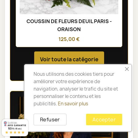
COUSSIN DE FLEURS DEUIL PARIS -
ORAISON
125,00 €
Voir toute la catégorie
Nous utilisons des cookies tiers pour
améliorer votre expérience de
navigation, analyser le trafic du site et
personnaliser le contenu et les
publicités.
En savoir plus
Refuser
Accepter
9.3
/10 (48 avis)
★★★★★