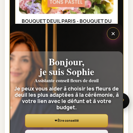
BOUQUET DEUIL PARIS - BOUQUET DU
FLEURISTE MULTICOLORE
×
35,00 €
Voir toute la catégorie
Bonjour,
je suis Sophie
GERBES DE FLEURS DEUIL
Assistante conseil fleurs de deuil
Je peux vous aider à choisir les fleurs de
deuil les plus adaptées à la cérémonie, à
votre lien avec le défunt et à votre
🌸 Besoin d’aide ?
budget.
❤ Être conseillé