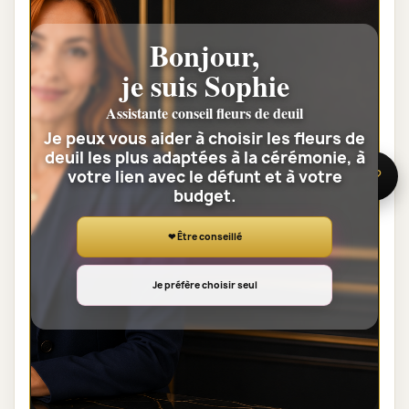
Bonjour,
BOUQUET DEUIL PARIS - BOUQUET DU
je suis Sophie
FLEURISTE BLANC
Assistante conseil fleurs de deuil
35,00 €
Je peux vous aider à choisir les fleurs de
deuil les plus adaptées à la cérémonie, à
votre lien avec le défunt et à votre
Voir toute la catégorie
🌸 Besoin d’aide ?
budget.
GERBES DE FLEURS DEUIL
❤ Être conseillé
Je préfère choisir seul