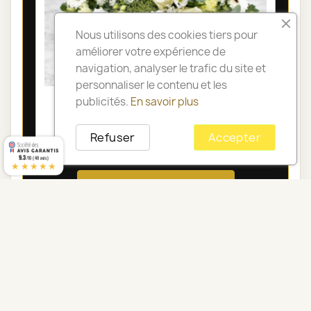
Nous utilisons des cookies tiers pour
améliorer votre expérience de
navigation, analyser le trafic du site et
personnaliser le contenu et les
COUSSIN DE FLEURS DEUIL PARIS -
publicités.
En savoir plus
OLYMPIA
Refuser
Accepter
105,00 €
9.3
/10 (48 avis)
★★★★★
Voir toute la catégorie