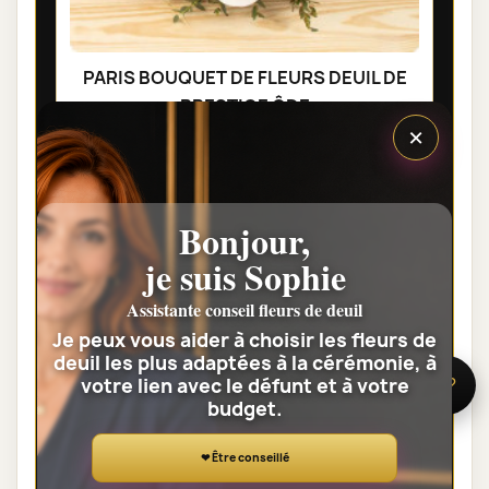
PARIS BOUQUET DE FLEURS DEUIL DE
PRESTIGE ÔDE
×
95,00 €
Voir toute la catégorie
Bonjour,
je suis Sophie
GERBES DE FLEURS DEUIL
Assistante conseil fleurs de deuil
Je peux vous aider à choisir les fleurs de
deuil les plus adaptées à la cérémonie, à
votre lien avec le défunt et à votre
🌸 Besoin d’aide ?
budget.
❤ Être conseillé