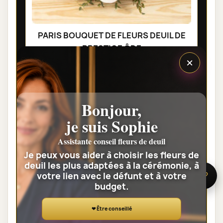
PARIS BOUQUET DE FLEURS DEUIL DE
PRESTIGE ÔDE
×
95,00 €
Voir toute la catégorie
Bonjour,
je suis Sophie
GERBES DE FLEURS DEUIL
Assistante conseil fleurs de deuil
Je peux vous aider à choisir les fleurs de
deuil les plus adaptées à la cérémonie, à
votre lien avec le défunt et à votre
🌸 Besoin d’aide ?
budget.
❤ Être conseillé