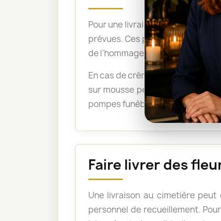
Pour une livraison directement su
prévues. Ces précisions permetten
de l’hommage.
En cas de crémation, un bouquet 
sur mousse peuvent être acceptée
pompes funèbres lorsque les fleu
Faire livrer des fl
Une livraison au cimetière peut
personnel de recueillement. Pour 