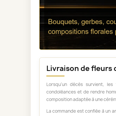
Livraison de fleurs
Lorsqu’un décès survient, les
condoléances et de rendre homm
composition adaptée à une cérém
La commande est confiée à un art