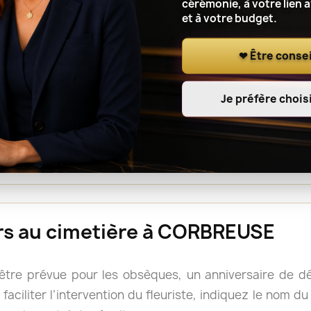
cérémonie, à votre lien 
et à votre budget.
r le lieu de cérémonie, renseignez l’adresse complète, le
t à l’artisan fleuriste de notre réseau de coordonner l
❤ Être consei
Je préfère choisi
ou une gerbe est souvent facile à déplacer après la cé
s, mais il reste prudent de vérifier les consignes du 
rs doivent accompagner le cercueil.
eurs au cimetière à CORBREUSE
 être prévue pour les obsèques, un anniversaire de 
faciliter l’intervention du fleuriste, indiquez le nom d