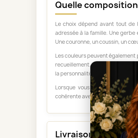
Quelle composition 
Le choix dépend avant tout de 
adressée à la famille. Une gerb
Une couronne, un coussin, un cœu
Les couleurs peuvent également po
recueillement. Les tons pastel a
la personnalité du défunt ou exp
Lorsque vous ne savez pas quel
cohérente avec le lieu, le déroul
Livraison au funéra