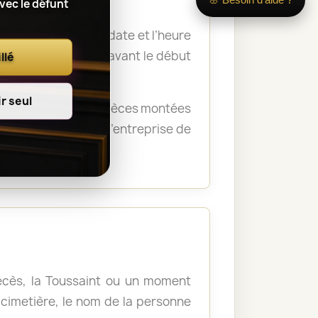
avec le défunt
 nom du défunt, la date et l’heure
a remise des fleurs avant le début
llé
r seul
rémonie. Certaines pièces montées
crématorium ou de l’entreprise de
décès, la Toussaint ou un moment
u cimetière, le nom de la personne