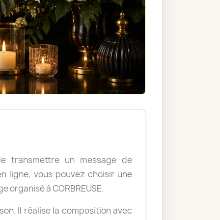
, de transmettre un message de
 ligne, vous pouvez choisir une
age organisé à CORBREUSE.
ison. Il réalise la composition avec