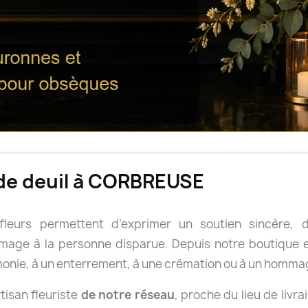
 de deuil à CORBREUSE
 fleurs permettent d’exprimer un soutien sincère
age à la personne disparue. Depuis notre boutique en
onie, à un enterrement, à une crémation ou à un homm
isan fleuriste
de notre réseau
, proche du lieu de livra