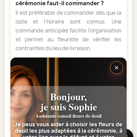
cérémonie faut-il commander ?
Il est préférable de commander dès que la
date et l’horaire sont connus. Une
commande anticipée facilite l’organisation
et permet au fleuriste de vérifier les
contraintes du lieu de livraison.
×
Les fleurs peuvent-elles être livrées
au domicile de la famille ?
Oui. Une composition de condoléances
Bonjour,
peut être livrée au domicile avant ou après
je suis Sophie
la cérémonie. Vérifiez simplement que
quelqu’un pourra réceptionner les fleurs.
Assistante conseil fleurs de deuil
Je peux vous aider à choisir les fleurs de
deuil les plus adaptées à la cérémonie, à
🌸 Besoin d’aide ?