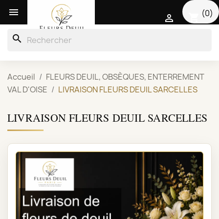

(0)
shopping_cart

search
Accueil
FLEURS DEUIL, OBSÈQUES, ENTERREMENT
VAL D'OISE
LIVRAISON FLEURS DEUIL SARCELLES
LIVRAISON FLEURS DEUIL SARCELLES