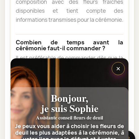
composition avec des fleurs fraîches
disponibles et tient compte des
informations transmises pour la cérémonie.
Combien de temps avant la
cérémonie faut-il commander ?
Il est préférable de commander dès que la
×
date et l’horaire sont connus. Une
commande anticipée facilite l’organisation
et permet au fleuriste de vérifier les
contraintes du lieu de livraison.
Bonjour,
je suis Sophie
Les fleurs peuvent-elles être livrées
Assistante conseil fleurs de deuil
au domicile de la famille ?
Je peux vous aider à choisir les fleurs de
Oui. Une composition de condoléances
deuil les plus adaptées à la cérémonie, à
🌸 Besoin d’aide ?