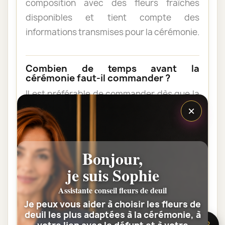
composition avec des fleurs fraîches
disponibles et tient compte des
informations transmises pour la cérémonie.
Combien de temps avant la
cérémonie faut-il commander ?
Il est préférable de commander dès que la
×
date et l’horaire sont connus. Une
commande anticipée facilite l’organisation
et permet au fleuriste de vérifier les
contraintes du lieu de livraison.
Bonjour,
je suis Sophie
Les fleurs peuvent-elles être livrées
Assistante conseil fleurs de deuil
au domicile de la famille ?
Je peux vous aider à choisir les fleurs de
Oui. Une composition de condoléances
deuil les plus adaptées à la cérémonie, à
🌸 Besoin d’aide ?