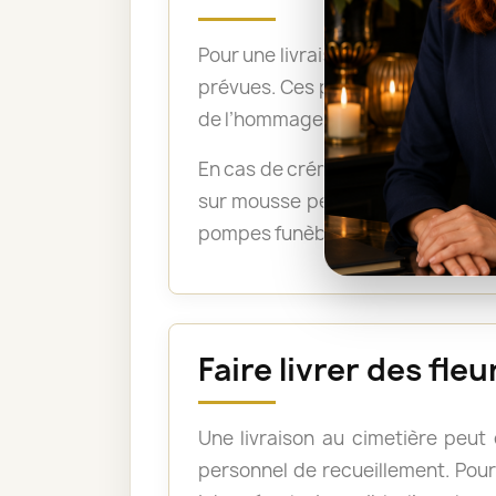
Pour une livraison directement su
prévues. Ces précisions permetten
de l’hommage.
En cas de crémation, un bouquet 
sur mousse peuvent être acceptée
pompes funèbres lorsque les fleu
Faire livrer des fl
Une livraison au cimetière peut
personnel de recueillement. Pour 