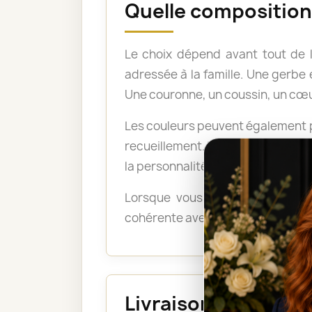
Quelle composition 
Le choix dépend avant tout de 
adressée à la famille. Une gerb
Une couronne, un coussin, un cœu
Les couleurs peuvent également po
recueillement. Les tons pastel a
la personnalité du défunt ou exp
Lorsque vous ne savez pas quel
cohérente avec le lieu, le déroul
Livraison au funéra