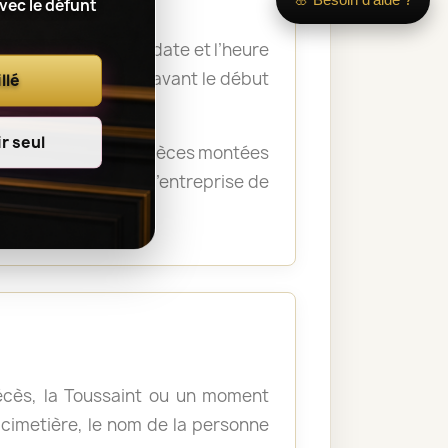
avec le défunt
 nom du défunt, la date et l’heure
a remise des fleurs avant le début
llé
r seul
rémonie. Certaines pièces montées
crématorium ou de l’entreprise de
décès, la Toussaint ou un moment
u cimetière, le nom de la personne