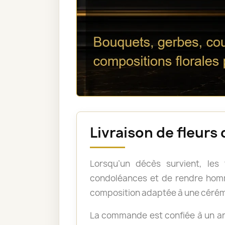
Livraison de fleurs
Lorsqu’un décès survient, les
condoléances et de rendre homm
composition adaptée à une cérém
La commande est confiée à un art