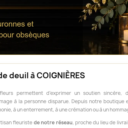
 de deuil à COIGNIÈRES
 fleurs permettent d’exprimer un soutien sincère
age à la personne disparue. Depuis notre boutique en
onie, à un enterrement, à une crémation ou à un homma
isan fleuriste
de notre réseau
, proche du lieu de livra