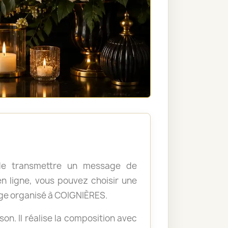
, de transmettre un message de
 ligne, vous pouvez choisir une
ge organisé à COIGNIÈRES.
ison. Il réalise la composition avec