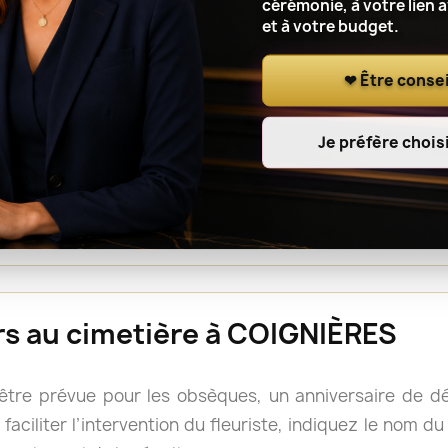
cérémonie, à votre lien 
et à votre budget.
r le lieu de cérémonie, renseignez l’adresse complète, le
t à l’artisan fleuriste de notre réseau de coordonner l
❤ Être consei
Je préfère choisi
ou une gerbe est souvent facile à déplacer après la cé
s, mais il reste prudent de vérifier les consignes du 
rs doivent accompagner le cercueil.
eurs au cimetière à COIGNIÈRES
 être prévue pour les obsèques, un anniversaire de 
faciliter l’intervention du fleuriste, indiquez le nom d