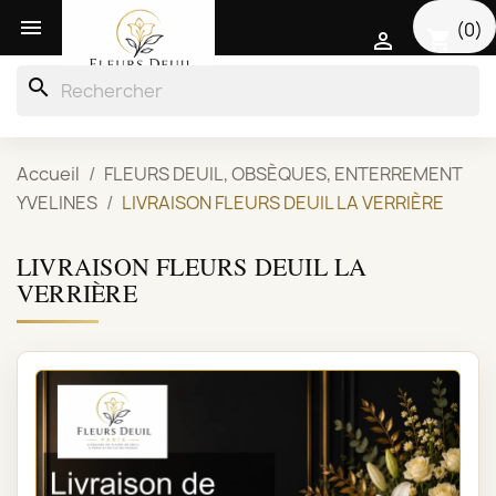

(0)
shopping_cart

search
Accueil
FLEURS DEUIL, OBSÈQUES, ENTERREMENT
YVELINES
LIVRAISON FLEURS DEUIL LA VERRIÈRE
LIVRAISON FLEURS DEUIL LA
VERRIÈRE