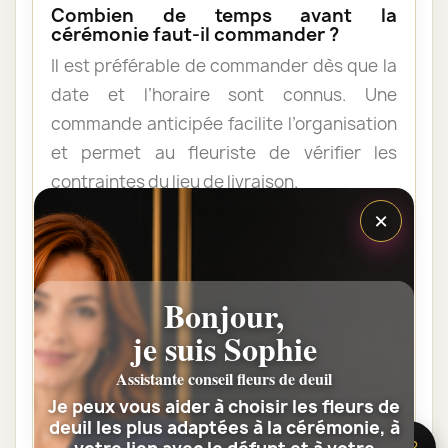
Combien de temps avant la
cérémonie faut-il commander ?
Il est préférable de commander dès que la
date et l’horaire sont connus. Une
commande anticipée facilite l’organisation
et permet au fleuriste de vérifier les
contraintes du lieu de livraison.
×
Les fleurs peuvent-elles être livrées
au domicile de la famille ?
Bonjour,
Oui. Une composition de condoléances
peut être livrée au domicile avant ou après
je suis Sophie
la cérémonie. Vérifiez simplement que
Assistante conseil fleurs de deuil
quelqu’un pourra réceptionner les fleurs.
Je peux vous aider à choisir les fleurs de
deuil les plus adaptées à la cérémonie, à
🌸 Besoin d’aide ?