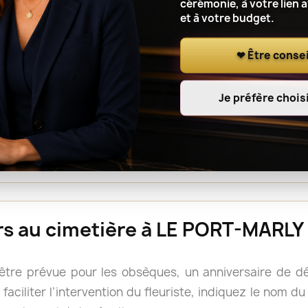
cérémonie, à votre lien 
et à votre budget.
r le lieu de cérémonie, renseignez l’adresse complète, le
t à l’artisan fleuriste de notre réseau de coordonner l
❤ Être consei
Je préfère choisi
ou une gerbe est souvent facile à déplacer après la cé
s, mais il reste prudent de vérifier les consignes du 
rs doivent accompagner le cercueil.
eurs au cimetière à LE PORT-MARLY
 être prévue pour les obsèques, un anniversaire de 
faciliter l’intervention du fleuriste, indiquez le nom d