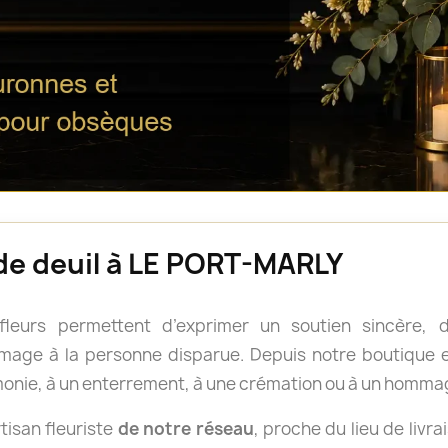
 de deuil à LE PORT-MARLY
 fleurs permettent d’exprimer un soutien sincère
age à la personne disparue. Depuis notre boutique en
onie, à un enterrement, à une crémation ou à un homma
isan fleuriste
de notre réseau
, proche du lieu de livra