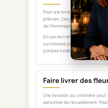
Pour une livraison directement su
prévues. Ces précisions permetten
de l’hommage.
En cas de crémation, un bouquet 
sur mousse peuvent être acceptée
pompes funèbres lorsque les fleu
Faire livrer des fl
Une livraison au cimetière peut
personnel de recueillement. Pour 