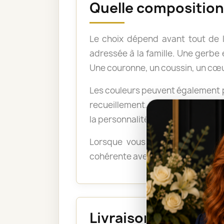
Quelle composition 
Le choix dépend avant tout de 
adressée à la famille. Une gerb
Une couronne, un coussin, un cœu
Les couleurs peuvent également po
recueillement. Les tons pastel a
la personnalité du défunt ou exp
Lorsque vous ne savez pas quel
cohérente avec le lieu, le déroul
Livraison au funéra