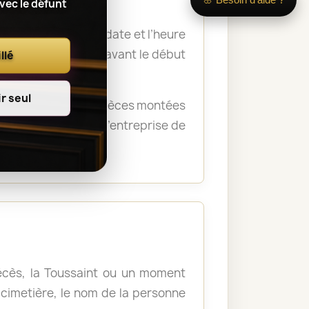
avec le défunt
 nom du défunt, la date et l’heure
a remise des fleurs avant le début
llé
r seul
rémonie. Certaines pièces montées
crématorium ou de l’entreprise de
décès, la Toussaint ou un moment
u cimetière, le nom de la personne