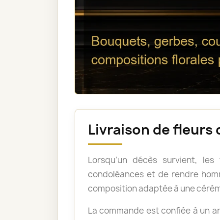
Livraison de fleurs
Lorsqu’un décès survient, les
condoléances et de rendre homm
composition adaptée à une cérém
La commande est confiée à un art