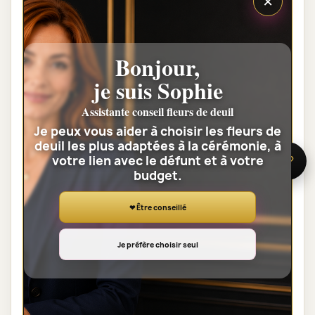
×
Bonjour,
je suis Sophie
BOUQUET DE FLEURS DEUIL PARIS -
Assistante conseil fleurs de deuil
SOUVENIR FLEURI
Je peux vous aider à choisir les fleurs de
42,00 €
deuil les plus adaptées à la cérémonie, à
votre lien avec le défunt et à votre
🌸 Besoin d’aide ?
budget.
Voir toute la catégorie
❤ Être conseillé
GERBES DE FLEURS DEUIL
Je préfère choisir seul