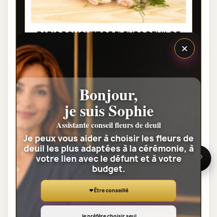
PARIS BOUQUET DE FLEURS DEUIL DE
×
PRESTIGE GRÂCE
85,00 €
Bonjour,
Voir toute la catégorie
je suis Sophie
GERBES DE FLEURS DEUIL
Assistante conseil fleurs de deuil
Je peux vous aider à choisir les fleurs de
deuil les plus adaptées à la cérémonie, à
votre lien avec le défunt et à votre
🌸 Besoin d’aide ?
budget.
❤ Être conseillé
Je préfère choisir seul