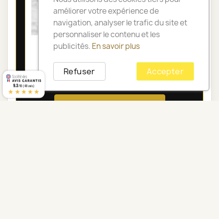
améliorer votre expérience de
navigation, analyser le trafic du site et
personnaliser le contenu et les
COUSSIN DE FLEURS DEUIL PARIS -
publicités.
En savoir plus
HONORE
Refuser
Accepter
105,00 €
9.3
/10 (48 avis)
★★★★★
Voir toute la catégorie